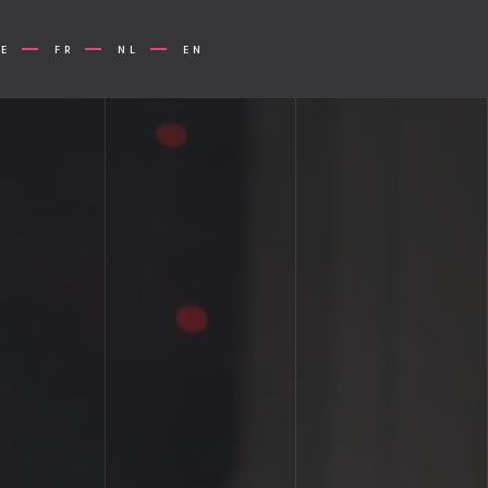
BE
FR
NL
EN